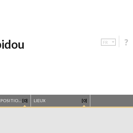
pidou
FR
LISTE DES EXPOSITIONS
[0]
LIEUX
[0]