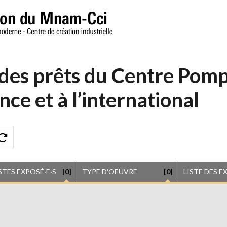
 des prêts du Centre Pom
nce et à l’international
STES EXPOSÉ·E·S
[0]
TYPE D'OEUVRE
[0]