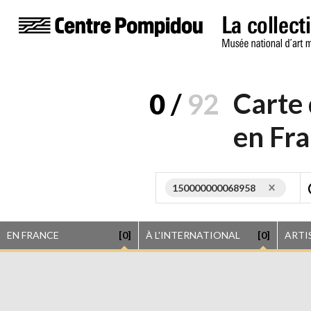
Carte
0
/
92
en Fra
150000000068958
EN FRANCE
[0]
À L'INTERNATIONAL
[0]
ARTI