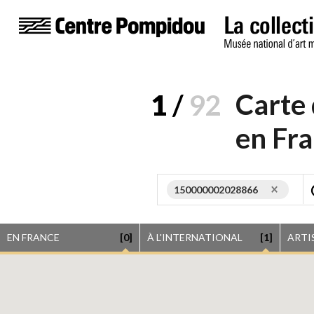
Carte
1
/
92
en Fra
150000002028866
EN FRANCE
[0]
À L'INTERNATIONAL
[1]
ARTI