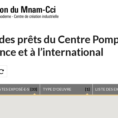
 des prêts du Centre Pom
nce et à l’international
STES EXPOSÉ·E·S
[33]
TYPE D'OEUVRE
[1]