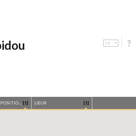
pidou
FR
LISTE DES EXPOSITIONS
[1]
LIEUX
[1]